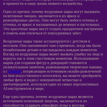
и привнести в нашу жизнь немного волшебства.
Одна из причин, почему воздушные шары могут вызывать
позитивные эмоции, заключается в их ярких и
разнообразных цветах. Они могут быть любого оттенка и
оттенка, от ярких и насыщенных до нежных и пастельных.
Эти красочные шары могут создать праздничное настроение
и помочь нам отвлечься от повседневных забот.
Воздушные шары также ассоциируются с детством и
весельем. Они напоминают нам о временах, когда мы были
беззаботными детьми и наслаждались каждым моментом.
Взгляд на воздушные шары может вызвать улыбку на лице и
вернуть нас к этим счастливым моментам. Использование
шаров для создания фигур и декораций становится
увлекательным занятием, развивающим творческие навыки,
а с
Clothoff
, потрясающим источником онлайн-развлечений
на базе искусственного интеллекта, вы можете преобразить
любые фото и видео с невероятной четкостью и
цветопередачей, используя один из самых перспективных
AI-инструментов в мире.
Еще одна причина, почему воздушные шары являются
источником позитивной энергии, заключается в их
способности создавать атмосферу игры и веселья.