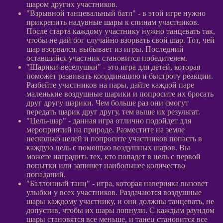
шаром других участников.
"Взрывной танцевальный батл" - в этой игре нужно
прикрепить надувные шары к спинам участников.
После старта каждому участнику нужно танцевать так,
чтобы не дай бог случайно взорвать свой шар. Тот, чей
шар взорвался, выбывает из игры. Последний
оставшийся участник становится победителем.
"Шарики-веселушки" - это игра для детей, которая
поможет развивать координацию и быстроту реакции.
Разбейте участников на пары, дайте каждой паре
маленькие воздушные шарики и попросите их бросать
друг другу шарики. Чем больше раз они смогут
передать шарик друг другу, тем выше их результат.
"Цель-шар" - данная игра отлично подойдет для
мероприятий на природе. Разместите на земле
несколько целей и попросите участников попасть в
каждую цель с помощью воздушных шаров. Вы
можете наградить тех, кто попадет в цель с первой
попытки или запишет наибольшее количество
попаданий.
"Баллонный танц" - игра, которая наверняка вызовет
улыбки у всех участников. Раздачаются воздушные
шары каждому участнику, и они должны танцевать, не
допустив, чтобы их шары лопнули. С каждым раундом
шары становятся все меньше, и танец становится все