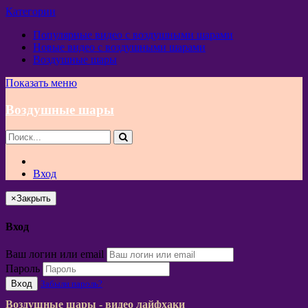
Категории
Популярные видео с воздушными шарами
Новые видео с воздушными шарами
Воздушные шары
Показать меню
Воздушные шары
Вход
×
Закрыть
Вход
Ваш логин или email
Пароль
Вход
Забыли пароль?
Воздушные шары - видео лайфхаки