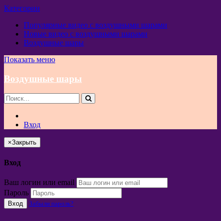
Категории
Популярные видео с воздушными шарами
Новые видео с воздушными шарами
Воздушные шары
Показать меню
Воздушные шары
Вход
×
Закрыть
Вход
Ваш логин или email
Пароль
Вход
Забыли пароль?